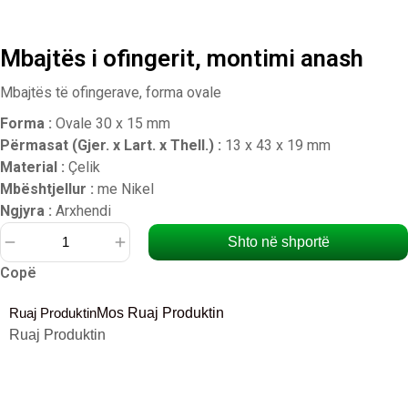
Mbajtës i ofingerit, montimi anash
Mbajtës të ofingerave, forma ovale
Forma :
Ovale 30 x 15 mm
Përmasat (Gjer. x Lart. x Thell.) :
13 x 43 x 19 mm
Material :
Çelik
Mbështjellur :
me Nikel
Ngjyra :
Arxhendi
Shto në shportë
Sasi
Copë
Mbajtës
i
Ruaj Produktin
Mos Ruaj Produktin
ofingerit,
Ruaj Produktin
montimi
anash