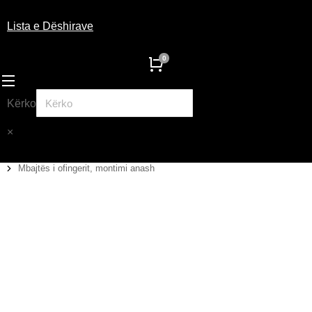
Lista e Dëshirave
Kërko
×
Mbajtës i ofingerit, montimi anash
You are here: