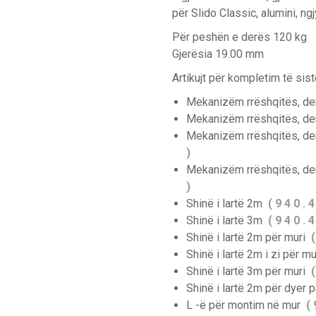
për Slido Classic, alumini, ng
Për peshën e derës 120 kg
Gjerësia 19.00 mm
Artikujt për kompletim të sis
Mekanizëm rrëshqitës, der
Mekanizëm rrëshqitës, der
Mekanizëm rrëshqitës, de
)
Mekanizëm rrëshqitës, der
)
Shinë i lartë 2m
( 9 4 0 . 4
Shinë i lartë 3m
( 9 4 0 . 4
Shinë i lartë 2m për muri
(
Shinë i lartë 2m i zi për m
Shinë i lartë 3m për muri
(
Shinë i lartë 2m për dyer 
L -ë për montim në mur
(
9