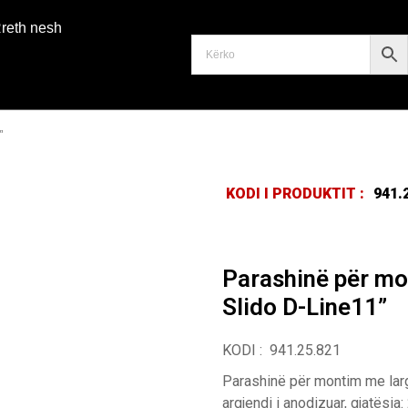
reth nesh
”
KODI I PRODUKTIT :
941.
Parashinë për mo
Slido D-Line11”
KODI : 941.25.821
Parashinë për montim me larg
argjendi i anodizuar, gjatësi