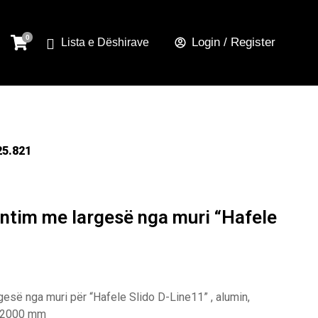
Login / Register
Lista e Dëshirave
25.821
ntim me largesë nga muri “Hafele
esë nga muri për “Hafele Slido D-Line11” , alumin,
a: 2000 mm