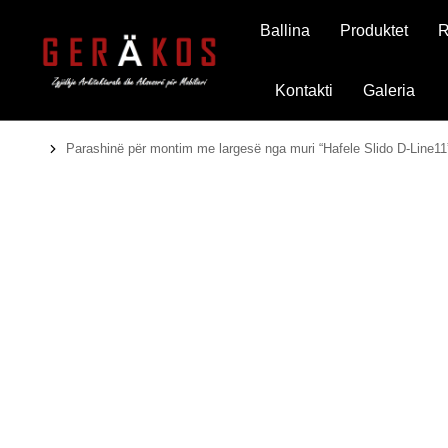
Ballina
Produktet
R
Kontakti
Galeria
Parashinë për montim me largesë nga muri “Hafele Slido D-Line11
You are here: