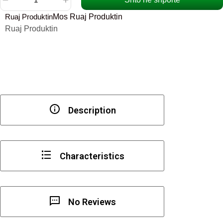
Sasi
Ruaj Produktin
Mos Ruaj Produktin
Pomolo
Ruaj Produktin
Zama
Metalic
Silver
Champa
Description
Characteristics
No Reviews