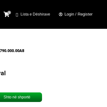
Login / Register
Lista e Dëshirave
90.000.00A8
al
Shto në shportë