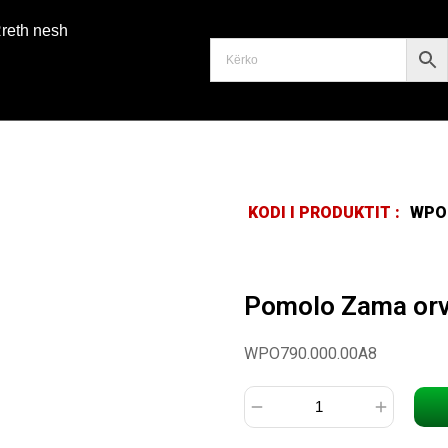
reth nesh
KODI I PRODUKTIT :
WPO7
Pomolo Zama orv
WPO790.000.00A8