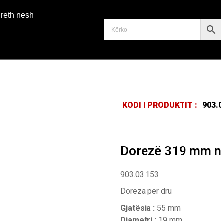
reth nesh
KODI I PRODUKTIT :
903.
Dorezë 319 mm ng
903.03.153
Doreza për dru
Gjatësia :
55 mm
Diametri :
19 mm