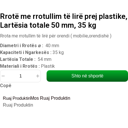
Rrotë me rrotullim të lirë prej plastike,
Lartësia totale 50 mm, 35 kg
Rrota me rrotullim të lirë për orendi ( mobilie,orendishë )
Diametri i Rrotës ⌀ :
40 mm
Kapaciteti i Ngarkesës :
35 kg
Lartësia Totale :
54 mm
Materiali i Rrotës :
Plastik
Shto në shportë
Sasi
Copë
Rrotë
me
Ruaj Produktin
Mos Ruaj Produktin
rrotullim
Ruaj Produktin
të
lirë
prej
plastike,