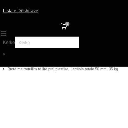
Lista e Dëshirave
Kërko
×
Rrotë me rrotullim të lirë prej plastike, Lartësia totale 50 mm, 35 kg
You are here: