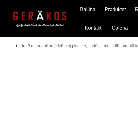
Ballina
Produktet
R
Kontakti
Galeria
Rrotë me rrotullim të lirë prej plastike, Lartësia totale 60 mm, 40 k
You are here: