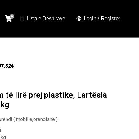
Login / Register
Lista e Dëshirave
07.324
 të lirë prej plastike, Lartësia
 kg
 orendi ( mobilie,orendishë )
m
 kg