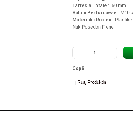
Lartësia Totale :
60 mm
Buloni Përforcuese :
M10 x
Materiali i Rrotës :
Plastike
Nuk Posedon Frenë
Copë
Ruaj Produktin