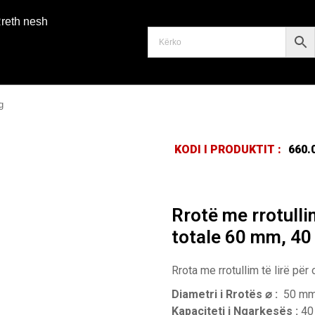
reth nesh
g
KODI I PRODUKTIT :
660.
Rrotë me rrotullim
totale 60 mm, 40
Rrota me rrotullim të lirë për
Diametri i Rrotës ⌀ :
50 m
Kapaciteti i Ngarkesës :
40