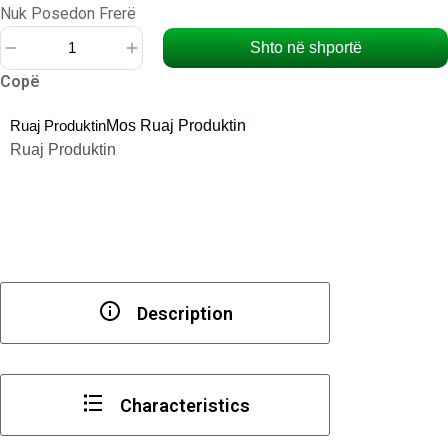
Nuk Posedon Frerë
Shto në shportë
Sasi
Copë
Rrotë
me
Ruaj Produktin
Mos Ruaj Produktin
rrotullim
Ruaj Produktin
të
lirë
prej
silikoni
,
Lartësia
totale
Description
50
mm,
35
kg
Characteristics