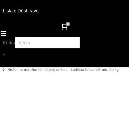
Lista e Dëshirave
Kërko
×
Rrotë me rrotullim të lirë prej silikoni , Lartësia totale 50 mm, 35 kg
You are here: