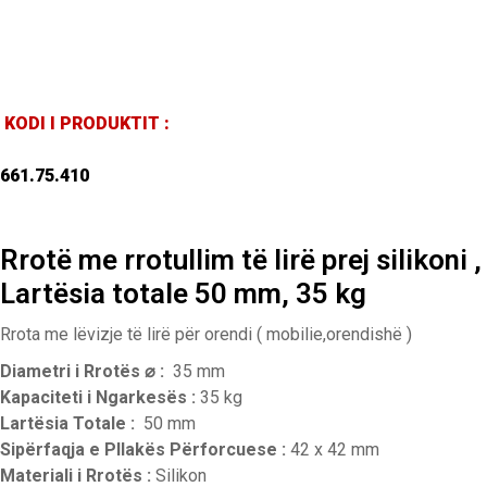
KODI I PRODUKTIT :
661.75.410
Rrotë me rrotullim të lirë prej silikoni ,
Lartësia totale 50 mm, 35 kg
Rrota me lëvizje të lirë për orendi ( mobilie,orendishë )
Diametri i Rrotës ⌀ :
35 mm
Kapaciteti i Ngarkesës :
35 kg
Lartësia Totale :
50 mm
Sipërfaqja e Pllakës Përforcuese :
42 x 42 mm
Materiali i Rrotës :
Silikon