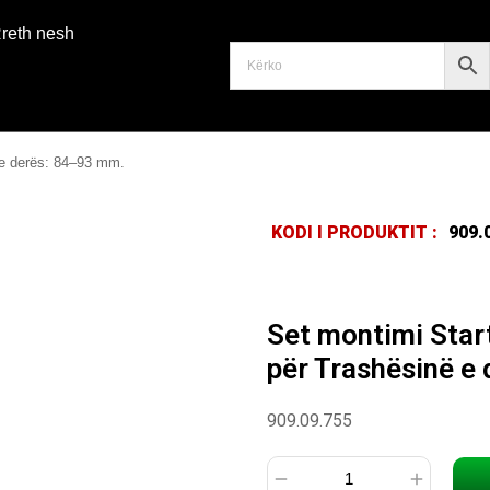
reth nesh
 e derës: 84–93 mm.
KODI I PRODUKTIT :
909.
Set montimi Star
për Trashësinë e
909.09.755