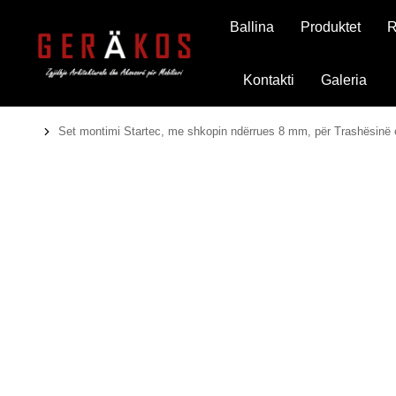
Ballina
Produktet
R
Kontakti
Galeria
Set montimi Startec, me shkopin ndërrues 8 mm, për Trashësinë
You are here: