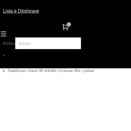
Lista e Dëshirave
Kërko
×
Stabilizues xhami 90 shkallë,i kromuar dhe i poluar
You are here: