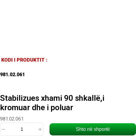
KODI I PRODUKTIT :
981.02.061
Stabilizues xhami 90 shkallë,i
kromuar dhe i poluar
981.02.061
Shto në shportë
Sasi