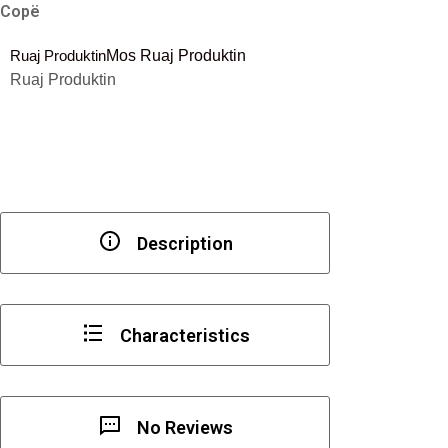
Copë
Stabilizues
xhami
Ruaj Produktin
Mos Ruaj Produktin
90
Ruaj Produktin
shkallë,i
kromuar
dhe
i
poluar
Description
Characteristics
No Reviews