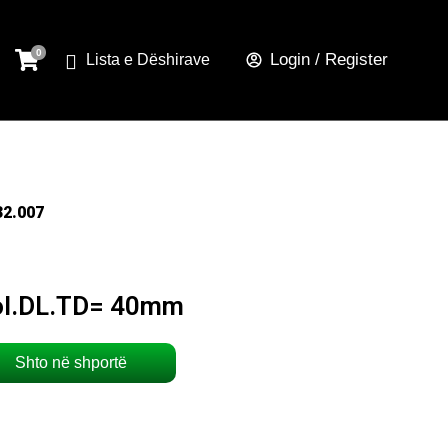
Login / Register
Lista e Dëshirave
32.007
pol.DL.TD= 40mm
Shto në shportë