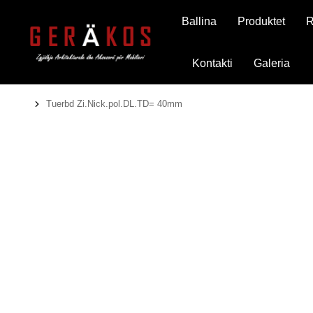
Ballina
Produktet
R
Kontakti
Galeria
Tuerbd Zi.Nick.pol.DL.TD= 40mm
You are here: