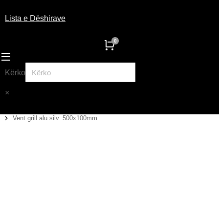
Lista e Dëshirave
Kërko
×
Vent.grill alu silv. 500x100mm
You are here: