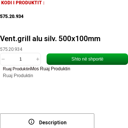
KODI I PRODUKTIT :
575.20.934
Vent.grill alu silv. 500x100mm
575.20.934
Shto në shportë
Sasi
Ruaj Produktin
Mos Ruaj Produktin
Vent.grill
Ruaj Produktin
alu
silv.
500x100mm
Description