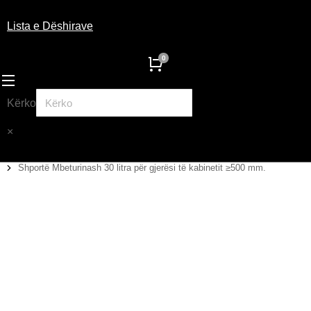
Lista e Dëshirave
Kërko
×
Shportë Mbeturinash 30 litra për gjerësi të kabinetit ≥500 mm.
You are here: