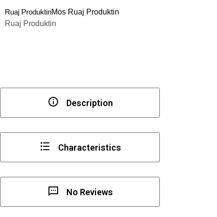
Mbeturinash
Ruaj Produktin
Mos Ruaj Produktin
30
Ruaj Produktin
litra
për
gjerësi
të
kabinetit
≥500
mm.
Description
Characteristics
No Reviews