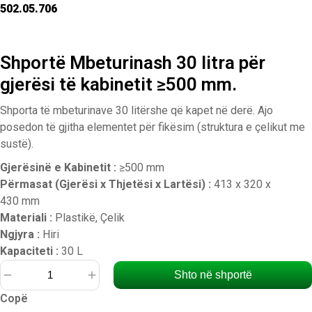
502.05.706
Shportë Mbeturinash 30 litra për
gjerësi të kabinetit ≥500 mm.
Shporta të mbeturinave 30 litërshe që kapet në derë. Ajo
posedon të gjitha elementet për fikësim (struktura e çelikut me
sustë).
Gjerësinë e Kabinetit :
≥500 mm
Përmasat (Gjerësi x Thjetësi x Lartësi) :
413 x 320 x
430 mm
Materiali :
Plastikë, Çelik
Ngjyra :
Hiri
Kapaciteti :
30 L
Shto në shportë
Sasi
Copë
Shportë