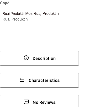
Copë
L
lidhës
Ruaj Produktin
Mos Ruaj Produktin
49x49x35
Ruaj Produktin
mm
Description
Characteristics
No Reviews