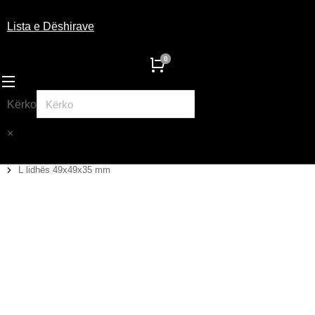
Lista e Dëshirave
Kërko
×
L lidhës 49x49x35 mm
You are here: