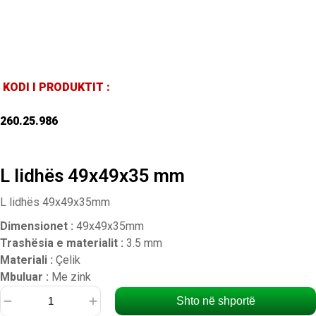
KODI I PRODUKTIT :
260.25.986
L lidhës 49x49x35 mm
L lidhës 49x49x35mm
Dimensionet :
49x49x35mm
Trashësia e materialit :
3.5 mm
Materiali :
Çelik
Mbuluar :
Me zink
Shto në shportë
Sasi