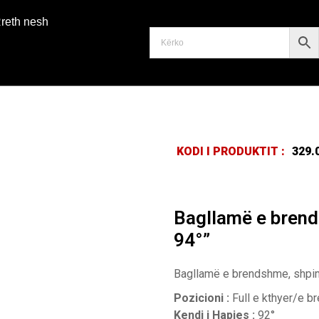
reth nesh
KODI I PRODUKTIT :
329.
Bagllamë e bren
94°”
Bagllamë e brendshme, shpim
Pozicioni :
Full e kthyer/e 
Kendi i Hapjes :
92°