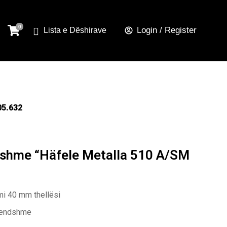
Login / Register
Lista e Dëshirave
05.632
dshme “Häfele Metalla 510 A/SM
i 40 mm thellësi
brendshme