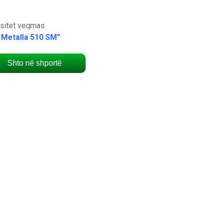
ositet veqmas
 Metalla 510 SM”
Shto në shportë