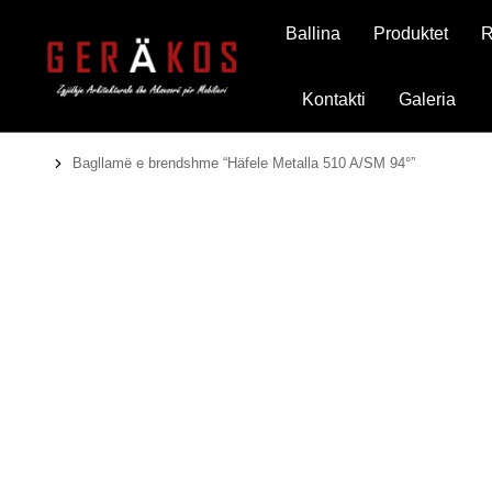
Ballina
Produktet
R
Kontakti
Galeria
Bagllamë e brendshme “Häfele Metalla 510 A/SM 94°”
You are here: