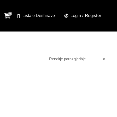
Login / Register
Lista e Dëshirave
Ruaj Produktin
Bagllam 105°, me ndales
këndi