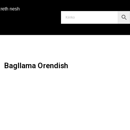
reth nesh
Bagllama Orendish