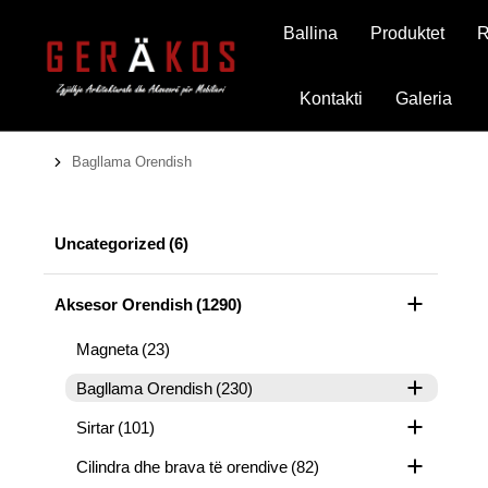
Ballina
Produktet
R
Kontakti
Galeria
Bagllama Orendish
You are here:
Uncategorized
(6)
Aksesor Orendish
(1290)
Magneta
(23)
Bagllama Orendish
(230)
Sirtar
(101)
Cilindra dhe brava të orendive
(82)