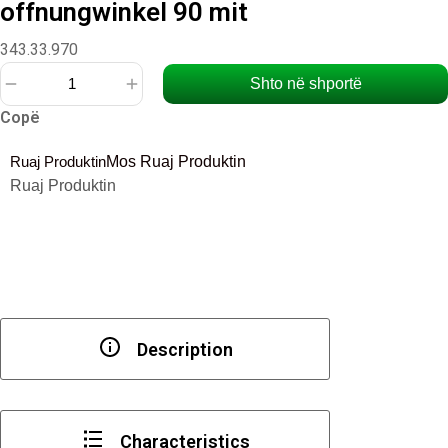
offnungwinkel 90 mit
343.33.970
Shto në shportë
Sasi
Copë
Scharnier
federscharnier
Ruaj Produktin
Mos Ruaj Produktin
offnungwinkel
Ruaj Produktin
90
mit
Description
Characteristics