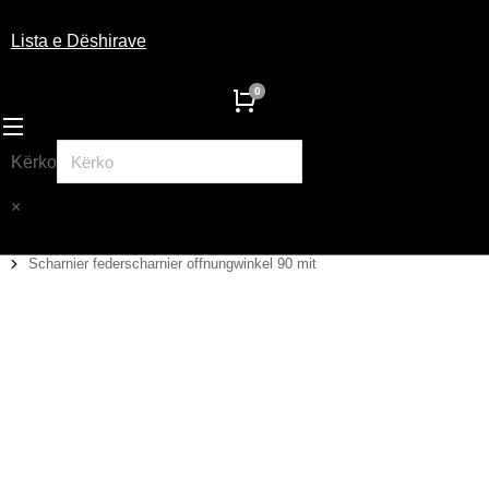
Lista e Dëshirave
Kërko
×
Scharnier federscharnier offnungwinkel 90 mit
You are here: