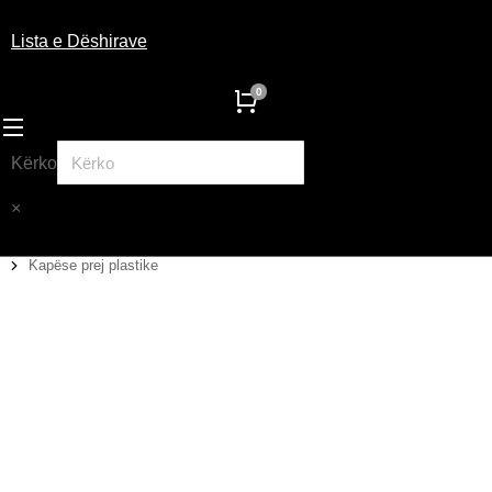
Lista e Dëshirave
Kërko
×
Kapëse prej plastike
You are here: