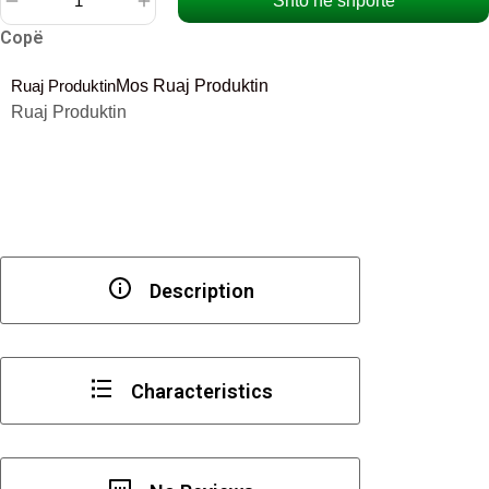
Shto në shportë
Sasi
Copë
Kapëse
prej
Ruaj Produktin
Mos Ruaj Produktin
plastike
Ruaj Produktin
Description
Characteristics