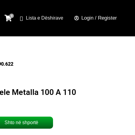
Login / Register
Lista e Dëshirave
90.622
ele Metalla 100 A 110
Shto në shportë