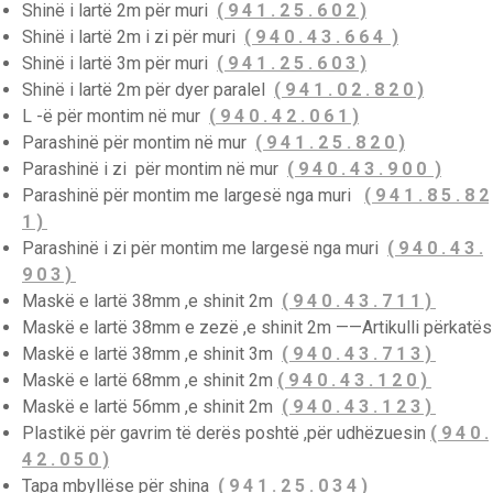
Shinë i lartë 2m për muri
( 9 4 1 . 2 5 . 6 0 2 )
Shinë i lartë 2m i zi për muri
( 9 4 0 . 4 3 . 6 6 4 )
Shinë i lartë 3m për muri
( 9 4 1 . 2 5 . 6 0 3 )
Shinë i lartë 2m për dyer paralel
( 9 4 1 . 0 2 . 8 2 0 )
L -ë për montim në mur
(
9 4 0 . 4 2 . 0 6 1 )
Parashinë për montim në mur
( 9 4 1 . 2 5 . 8 2 0 )
Parashinë i zi për montim në mur
( 9 4 0 . 4 3 . 9 0 0 )
Parashinë për montim me largesë nga muri
( 9 4 1 . 8 5 . 8 2
1 )
Parashinë i zi për montim me largesë nga muri
( 9 4 0 . 4 3 .
9 0 3 )
Maskë e lartë 38mm ,e shinit 2m
( 9 4 0 . 4 3 . 7 1 1 )
Maskë e lartë 38mm e zezë ,e shinit 2m ——Artikulli përkatës
Maskë e lartë 38mm ,e shinit 3m
( 9 4 0 . 4 3 . 7 1 3 )
Maskë e lartë 68mm ,e shinit 2m
( 9 4 0 . 4 3 . 1 2 0 )
Maskë e lartë 56mm ,e shinit 2m
( 9 4 0 . 4 3 . 1 2 3 )
Plastikë për gavrim të derës poshtë ,për udhëzuesin
( 9 4 0 .
4 2 . 0 5 0 )
Tapa mbyllëse për shina
( 9 4 1 . 2 5 . 0 3 4 )