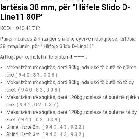
lartësia 38 mm, për ”Häfele Slido D-
Line11 80P″
KODI : 940.43.712
Panel mbulues 2m i zi për shina të dyerve rrëshqitëse, lartësia
38 mm,alumin, për ” Häfele Slido D-Line11″
Artikujt për kompletim të sistemit ——— :
Mekanizëm rrëshqitës, derë 80kg ,ndalesë të butë në njërën
anë
( 9 4 0 . 8 3 . 0 0 6 )
Mekanizëm rrëshqitës, derë 80kg ,ndalesë të butë në të dy
anët
( 9 4 0 . 8 3 . 0 0 8 )
Mekanizëm rrëshqitës, derë 120kg ,ndalesë të butë në njërën
anë
( 9 4 1 . 0 2 . 0 3 7 )
Mekanizëm rrëshqitës, derë 120kg ,ndalesë të butë në të dy
anët
( 9 4 1 . 0 2 . 0 3 9 )
Shinë i lartë 2m
( 9 4 0 . 4 3 . 9 2 2 )
Shinë i lartë 3m
( 9 4 0 . 4 3 . 9 3 2 )