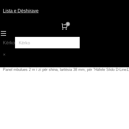
Lista e Dëshirave
Kërko
×
Panel mbulues 2 m i zi për shina, lartësia 38 mm, për ”Häfele Slido D-Line
You are here: