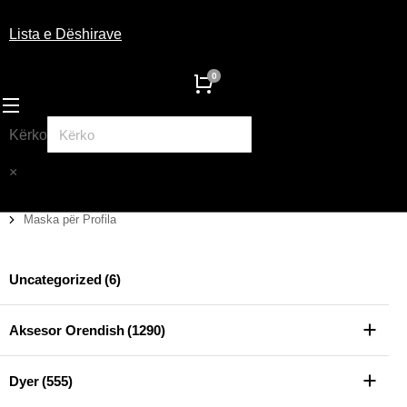
Lista e Dëshirave
Kërko
×
Maska për Profila
You are here:
Uncategorized
(6)
Aksesor Orendish
(1290)
Dyer
(555)