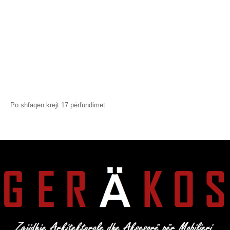
Ruaj Produktin
Mos Ruaj
Produktin
Ruaj Produktin
Tapa mbyllëse për shina
"Häfele Slido D-Line11"
Palë
Po shfaqen krejt 17 përfundimet