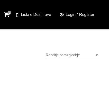
Login / Register
Lista e Dëshirave