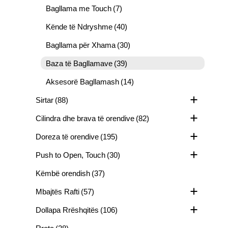
Bagllama me Touch
(7)
Kënde të Ndryshme
(40)
Bagllama për Xhama
(30)
Baza të Bagllamave
(39)
Aksesorë Bagllamash
(14)
Sirtar
(88)
Cilindra dhe brava të orendive
(82)
Doreza të orendive
(195)
Push to Open, Touch
(30)
Këmbë orendish
(37)
Mbajtës Rafti
(57)
Dollapa Rrëshqitës
(106)