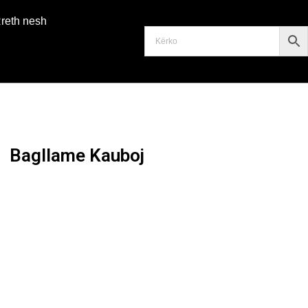
reth nesh
Bagllame Kauboj