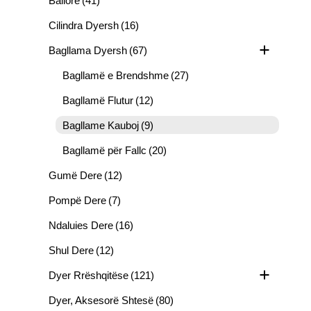
Ballore
(41)
Cilindra Dyersh
(16)
Bagllama Dyersh
(67)
Bagllamë e Brendshme
(27)
Bagllamë Flutur
(12)
Bagllame Kauboj
(9)
Bagllamë për Fallc
(20)
Gumë Dere
(12)
Pompë Dere
(7)
Ndaluies Dere
(16)
Shul Dere
(12)
Dyer Rrëshqitëse
(121)
Dyer, Aksesorë Shtesë
(80)