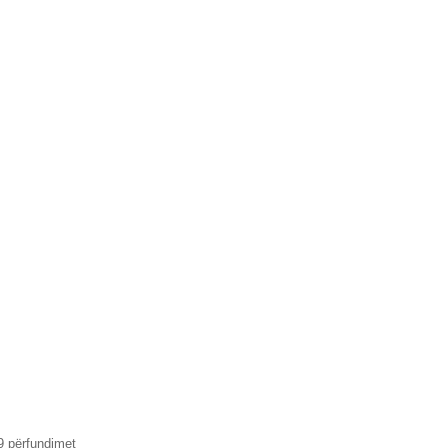
kg
PR
9 përfundimet