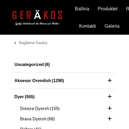
Ballina
Produktet
R
Kontakti
Galeria
Bagllame Kauboj
You are here:
Uncategorized
(6)
Aksesor Orendish
(1290)
Dyer
(555)
Doreza Dyersh
(155)
Brava Dyersh
(68)