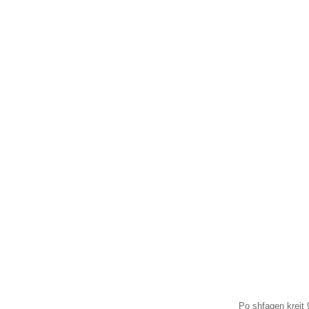
22 kg
kg
PR
PR
Ruaj Produktin
Pendelturband Startec fur
ungelfaltze tren bis 22 kg
grobe 100 mm
Set
Po shfaqen krejt 