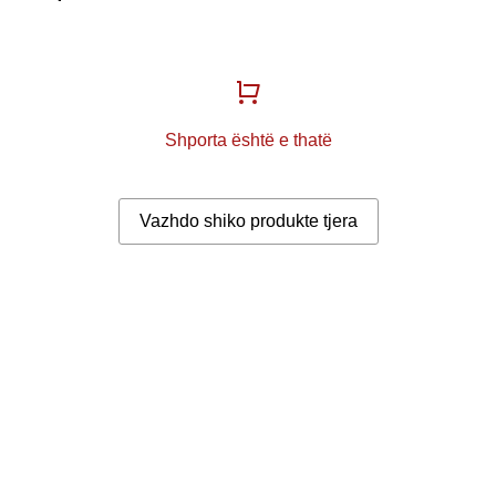
Shporta është e thatë
Vazhdo shiko produkte tjera