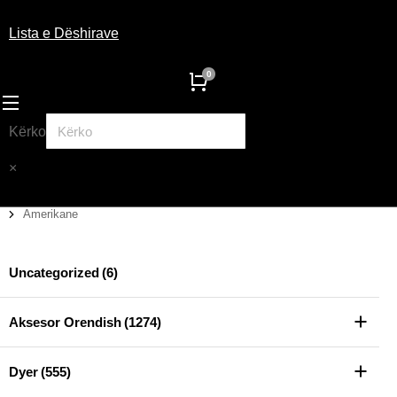
Lista e Dëshirave
Kërko
×
Amerikane
You are here:
Uncategorized
(6)
Aksesor Orendish
(1274)
Dyer
(555)