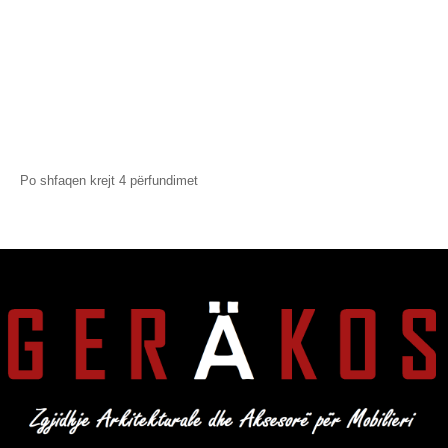
Ruaj Produktin
Bravë dere sistemi amerikan
për pesha të mëdha për banjo
Bravë dere sistemi amerikan
SKU: 911.64.023
për banjo
Set
SKU: 911.64.163
Set
Po shfaqen krejt 4 përfundimet