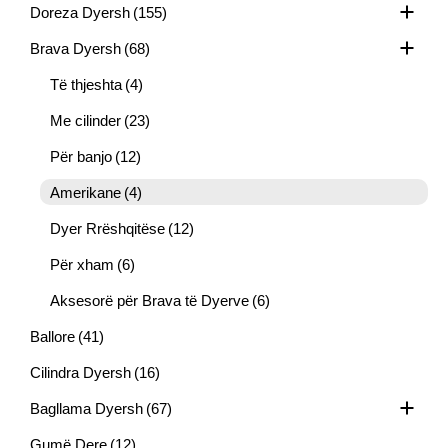
Doreza Dyersh
(155)
Brava Dyersh
(68)
Të thjeshta
(4)
Me cilinder
(23)
Për banjo
(12)
Amerikane
(4)
Dyer Rrëshqitëse
(12)
Për xham
(6)
Aksesorë për Brava të Dyerve
(6)
Ballore
(41)
Cilindra Dyersh
(16)
Bagllama Dyersh
(67)
Gumë Dere
(12)